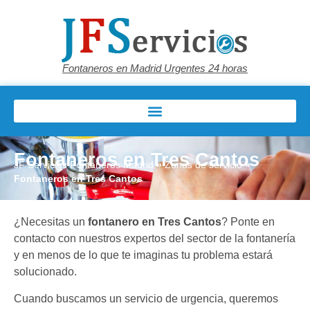
Fontaneros en Madrid Urgentes 24 horas
Fontaneros en Tres Cantos
JF Servicios Fontaneros Madrid
»
Zonas de servicio
»
Fontaneros en Tres Cantos
¿Necesitas un
fontanero en Tres Cantos
? Ponte en
contacto con nuestros expertos del sector de la fontanería
y en menos de lo que te imaginas tu problema estará
solucionado.
Cuando buscamos un servicio de urgencia, queremos