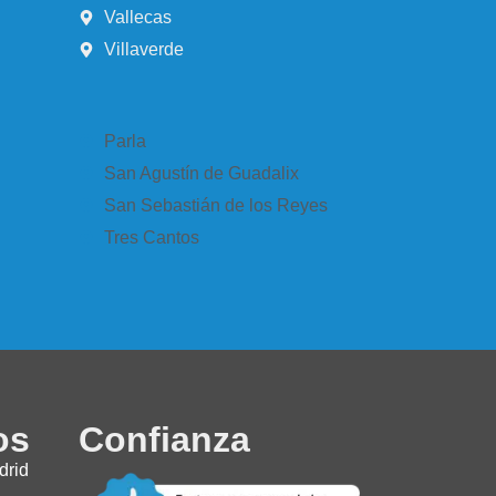
Vallecas
Villaverde
Parla
San Agustín de Guadalix
San Sebastián de los Reyes
Tres Cantos
os
Confianza
drid