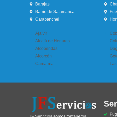
Barajas
Cha
Barrio de Salamanca
Fue
Carabanchel
Hor
Ajalvir
Cob
Alcalá de Henares
Col
Alcobendas
Dag
Alcorcón
Get
Camarma
Las
Ser
Fug
JF Servicios somos fontaneros