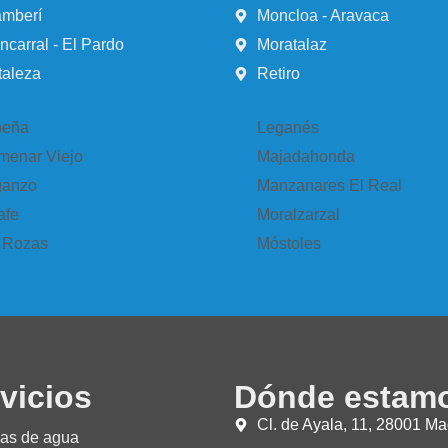
mberí
Moncloa - Aravaca
ncarral - El Pardo
Moratalaz
taleza
Retiro
eña
Leganés
menar Viejo
Majadahonda
anzo
Manzanares El Real
afe
Moralzarzal
 Rozas
Móstoles
vicios
Dónde estam
Cl. de Ayala, 11, 28001 Ma
as de agua