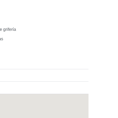
 grifería
as