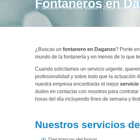
Fontaneros en D
JF Servicios Fontaneros Madrid
»
Zonas de servicio
¿Buscas un
fontanero en Daganzo
? Ponte en
mundo de la fontanería y en menos de lo que t
Cuando solicitamos un servicio urgente, querem
profesionalidad y sobre todo que la actuación d
nuestra empresa encontrarás el mejor
servicio
dudes en contactar con nosotros para contratar 
horas del día incluyendo fines de semana y fest
Nuestros servicios de
Desatascos del hogar