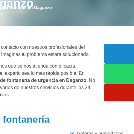
aganzo
»
Fontaneros en Daganzo
 contacto con nuestros profesionales del
e imaginas tu problema estará solucionado.
os que se nos atienda con eficacia,
el experto sea lo más rápida posible. En
 de fontanería de urgencia en Daganzo
. No
varios de nuestros servicios durante las 24
ivos.
 fontanería
Goteras y humedades