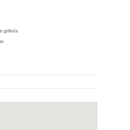
 grifería
as