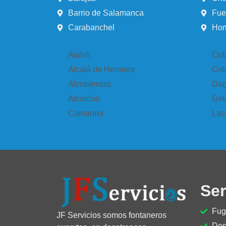
Barrio de Salamanca
Fue
Carabanchel
Hor
Ajalvir
Cob
Alcalá de Henares
Col
Alcobendas
Dag
Alcorcón
Get
Camarma
Las
Ser
Fug
JF Servicios somos fontaneros
Des