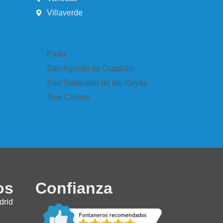
Villaverde
Parla
San Agustín de Guadalix
San Sebastián de los Reyes
Tres Cantos
os
Confianza
drid