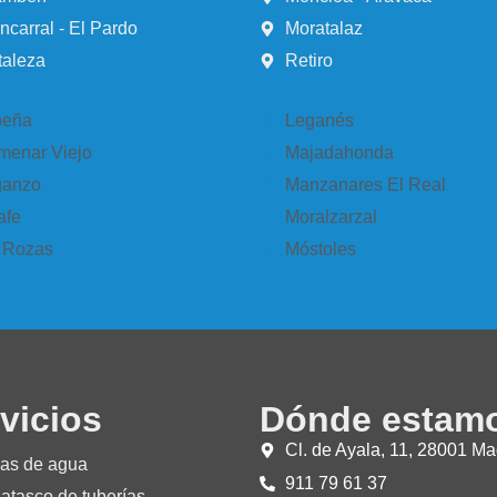
ncarral - El Pardo
Moratalaz
taleza
Retiro
eña
Leganés
menar Viejo
Majadahonda
anzo
Manzanares El Real
afe
Moralzarzal
 Rozas
Móstoles
vicios
Dónde estam
Cl. de Ayala, 11, 28001 Ma
as de agua
911 79 61 37
atasco de tuberías