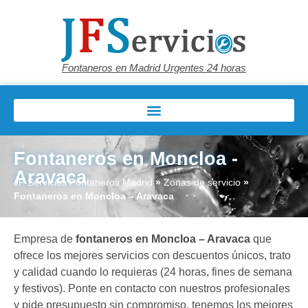
Fontaneros en Madrid Urgentes 24 horas
Fontaneros en Moncloa -
Aravaca
JF Servicios Fontaneros Madrid
»
Zonas de servicio
»
Fontaneros en Moncloa – Aravaca
Empresa de
fontaneros en Moncloa – Aravaca
que
ofrece los mejores servicios con descuentos únicos, trato
y calidad cuando lo requieras (24 horas, fines de semana
y festivos). Ponte en contacto con nuestros profesionales
y pide presupuesto sin compromiso, tenemos los mejores