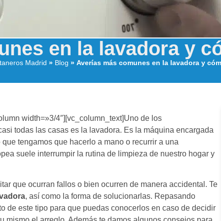
nes en la lavadora y c
ntaneros Madrid
»
Blog
»
Averías más comunes en la lavadora y cóm
lumn width=»3/4″][vc_column_text]Uno de los
si todas las casas es la lavadora. Es la máquina encargada
to que tengamos que hacerlo a mano o recurrir a una
pea suele interrumpir la rutina de limpieza de nuestro hogar y
r que ocurran fallos o bien ocurren de manera accidental. Te
avadora
, así como la forma de solucionarlas. Repasando
o de este tipo para que puedas conocerlos en caso de decidir
tu mismo el arreglo. Además te damos algunos consejos para