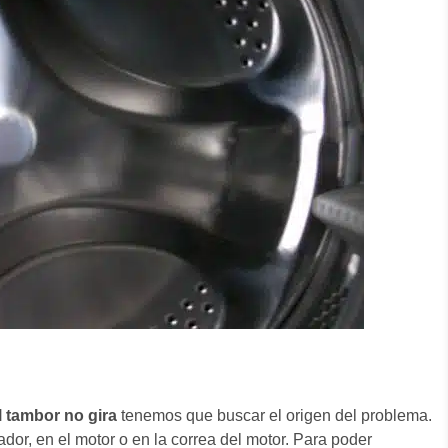
l tambor no gira
tenemos que buscar el origen del problema.
or, en el motor o en la correa del motor. Para poder