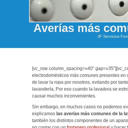
Averías más comu
JF Servicios Fo
[vc_row column_spacing=»40″ gap=»35″][vc_co
electrodomésticos más comunes presentes en ca
de lavar la ropa por nosotros, evitando por tan
lavandería. Por eso cuando la lavadora se estro
causar muchos inconvenientes.
Sin embargo, en muchos casos no podemos evita
explicamos
las averías más comunes de la l
también los distintos componentes de un aparat
no contar con un
fontanero profesional
y hacer 