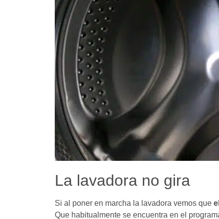
La lavadora no gira
Si al poner en marcha la lavadora vemos que
e
Que habitualmente se encuentra en el programad