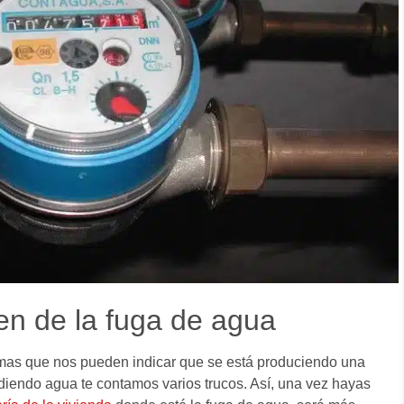
en de la fuga de agua
mas que nos pueden indicar que se está produciendo una
diendo agua te contamos varios trucos. Así, una vez hayas