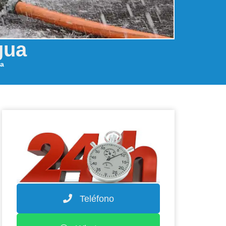
gua
ua
Teléfono