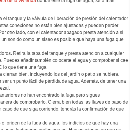
ría de la vivienda
donde esté la fuga de agua, será más
sa el tanque y la válvula de liberación de presión del calentador
stas conexiones no están bien ajustadas y pueden perder
r otro lado, con el calentador apagado presta atención a si
s un sonido como un siseo es posible que haya una fuga que
oros. Retira la tapa del tanque y presta atención a cualquier
. Puedes añadir también colocarte al agua y comprobar si cae
C lo que tiene una fuga.
cierran bien, incluyendo los del jardín o patio se hubiera.
 ser un punto fácil de pérdida de agua. Además, de tener una
ezal.
anteriores no han encontrado la fuga pero sigues
anera de comprobarlo. Cierra bien todas las llaves de paso de
n caso de que siga corriendo, tendrás la confirmación de que
l origen de la fuga de agua, los indicios de que hay una
con unos fontaneros profesionales. Hay ocasiones en que es