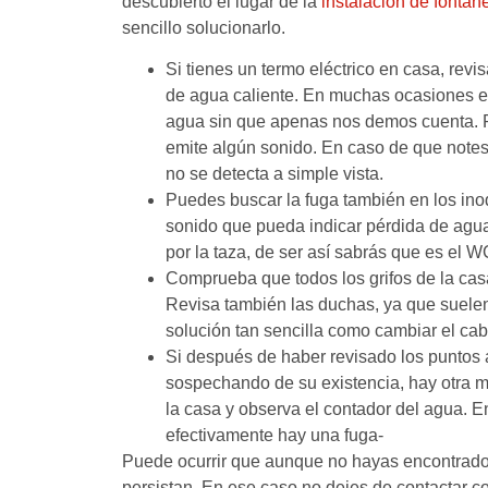
descubierto el lugar de la
instalación de fontane
sencillo solucionarlo.
Si tienes un termo eléctrico en casa, revi
de agua caliente. En muchas ocasiones e
agua sin que apenas nos demos cuenta. Po
emite algún sonido. En caso de que note
no se detecta a simple vista.
Puedes buscar la fuga también en los inod
sonido que pueda indicar pérdida de agua
por la taza, de ser así sabrás que es el W
Comprueba que todos los grifos de la casa 
Revisa también las duchas, ya que suelen
solución tan sencilla como cambiar el cab
Si después de haber revisado los puntos 
sospechando de su existencia, hay otra m
la casa y observa el contador del agua. E
efectivamente hay una fuga-
Puede ocurrir que aunque no hayas encontrado e
persistan. En ese caso no dejes de contactar 