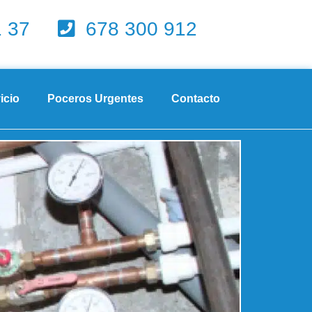
1 37
678 300 912
icio
Poceros Urgentes
Contacto