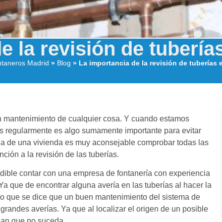
e la revisión de tubería
ntaneros Madrid
»
Blog
»
La importancia de la revisión de tuberías 
n mantenimiento de cualquier cosa. Y cuando estamos
nes regularmente es algo sumamente importante para evitar
agua de una vivienda es muy aconsejable comprobar todas las
ción a la revisión de las tuberías.
ndible contar con una empresa de fontanería con experiencia
a que de encontrar alguna avería en las tuberías al hacer la
 eso que se dice que un buen mantenimiento del sistema de
randes averías. Ya que al localizar el origen de un posible
gan que no suceda.