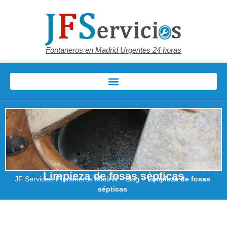
Fontaneros en Madrid Urgentes 24 horas
Limpieza de fosas sépticas
JF Servicios Fontaneros Madrid
»
Blog
»
Limpieza de fosas
sépticas